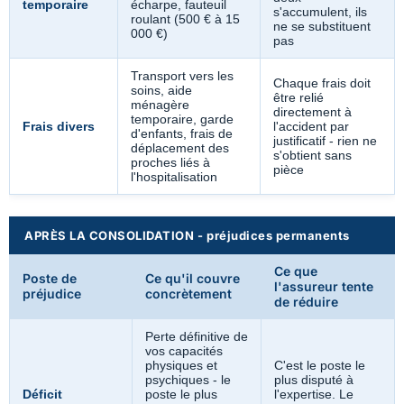
temporaire
écharpe, fauteuil
s'accumulent, ils
roulant (500 € à 15
ne se substituent
000 €)
pas
Transport vers les
Chaque frais doit
soins, aide
être relié
ménagère
directement à
temporaire, garde
Frais divers
l'accident par
d'enfants, frais de
justificatif - rien ne
déplacement des
s'obtient sans
proches liés à
pièce
l'hospitalisation
APRÈS LA CONSOLIDATION - préjudices permanents
Ce que
Poste de
Ce qu'il couvre
l'assureur tente
préjudice
concrètement
de réduire
Perte définitive de
vos capacités
physiques et
C'est le poste le
psychiques - le
plus disputé à
Déficit
poste le plus
l'expertise. Le