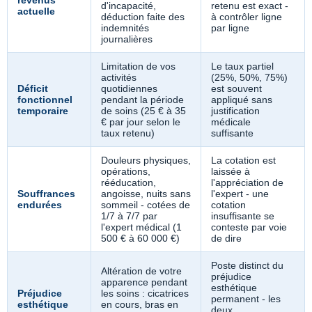
revenus
d'incapacité,
retenu est exact -
actuelle
déduction faite des
à contrôler ligne
indemnités
par ligne
journalières
Limitation de vos
Le taux partiel
activités
(25%, 50%, 75%)
Déficit
quotidiennes
est souvent
fonctionnel
pendant la période
appliqué sans
temporaire
de soins (25 € à 35
justification
€ par jour selon le
médicale
taux retenu)
suffisante
Douleurs physiques,
La cotation est
opérations,
laissée à
rééducation,
l'appréciation de
Souffrances
angoisse, nuits sans
l'expert - une
endurées
sommeil - cotées de
cotation
1/7 à 7/7 par
insuffisante se
l'expert médical (1
conteste par voie
500 € à 60 000 €)
de dire
Poste distinct du
Altération de votre
préjudice
apparence pendant
esthétique
Préjudice
les soins : cicatrices
permanent - les
esthétique
en cours, bras en
deux