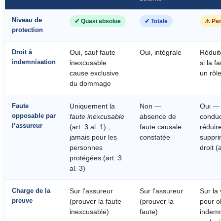
Niveau de
✔ Quasi absolue
✔ Totale
⚠ Part
protection
Droit à
Oui, sauf faute
Oui, intégrale
Réduit
indemnisation
inexcusable
si la f
cause exclusive
un rôl
du dommage
Faute
Uniquement la
Non —
Oui — 
opposable par
faute inexcusable
absence de
conduc
l’assureur
(art. 3 al. 1) ;
faute causale
réduir
jamais pour les
constatée
suppri
personnes
droit (a
protégées (art. 3
al. 3)
Charge de la
Sur l’assureur
Sur l’assureur
Sur la 
preuve
(prouver la faute
(prouver la
pour o
inexcusable)
faute)
indemn