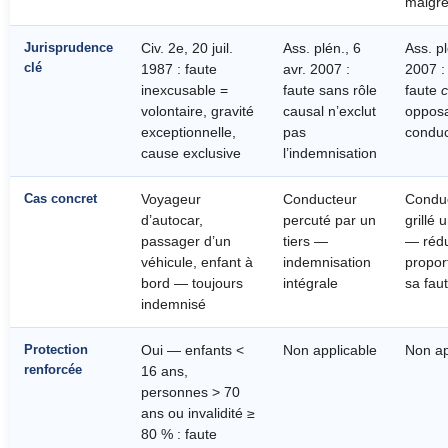
malgré
Jurisprudence
Civ. 2e, 20 juil.
Ass. plén., 6
Ass. pl
clé
1987 : faute
avr. 2007 :
2007 :
inexcusable =
faute sans rôle
faute
c
volontaire, gravité
causal n’exclut
opposa
exceptionnelle,
pas
conduc
cause exclusive
l’indemnisation
Cas concret
Voyageur
Conducteur
Conduc
d’autocar,
percuté par un
grillé 
passager d’un
tiers —
— rédu
véhicule, enfant à
indemnisation
propor
bord — toujours
intégrale
sa fau
indemnisé
Protection
Oui — enfants <
Non applicable
Non ap
renforcée
16 ans,
personnes > 70
ans ou invalidité ≥
80 % : faute