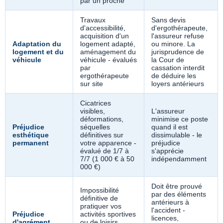
par un proche
Travaux
Sans devis
d'accessibilité,
d'ergothérapeute,
acquisition d'un
l'assureur refuse
Adaptation du
logement adapté,
ou minore. La
logement et du
aménagement du
jurisprudence de
véhicule
véhicule - évalués
la Cour de
par
cassation interdit
ergothérapeute
de déduire les
sur site
loyers antérieurs
Cicatrices
visibles,
L'assureur
déformations,
minimise ce poste
Préjudice
séquelles
quand il est
esthétique
définitives sur
dissimulable - le
permanent
votre apparence -
préjudice
évalué de 1/7 à
s'apprécie
7/7 (1 000 € à 50
indépendamment
000 €)
Doit être prouvé
Impossibilité
par des éléments
définitive de
antérieurs à
pratiquer vos
l'accident -
Préjudice
activités sportives
licences,
d'agrément
ou de loisirs