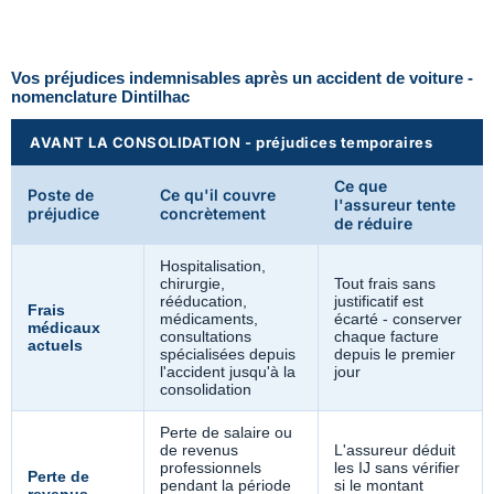
Vos préjudices indemnisables après un accident de voiture -
nomenclature Dintilhac
AVANT LA CONSOLIDATION - préjudices temporaires
Ce que
Poste de
Ce qu'il couvre
l'assureur tente
préjudice
concrètement
de réduire
Hospitalisation,
chirurgie,
Tout frais sans
rééducation,
justificatif est
Frais
médicaments,
écarté - conserver
médicaux
consultations
chaque facture
actuels
spécialisées depuis
depuis le premier
l'accident jusqu'à la
jour
consolidation
Perte de salaire ou
de revenus
L'assureur déduit
professionnels
les IJ sans vérifier
Perte de
pendant la période
si le montant