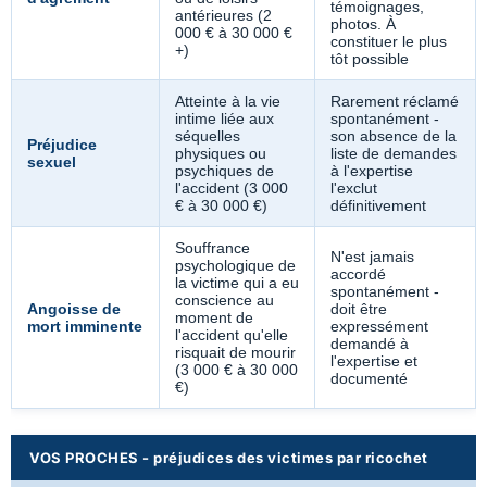
témoignages,
antérieures (2
photos. À
000 € à 30 000 €
constituer le plus
+)
tôt possible
Atteinte à la vie
Rarement réclamé
intime liée aux
spontanément -
séquelles
son absence de la
Préjudice
physiques ou
liste de demandes
sexuel
psychiques de
à l'expertise
l'accident (3 000
l'exclut
€ à 30 000 €)
définitivement
Souffrance
N'est jamais
psychologique de
accordé
la victime qui a eu
spontanément -
conscience au
Angoisse de
doit être
moment de
mort imminente
expressément
l'accident qu'elle
demandé à
risquait de mourir
l'expertise et
(3 000 € à 30 000
documenté
€)
VOS PROCHES - préjudices des victimes par ricochet