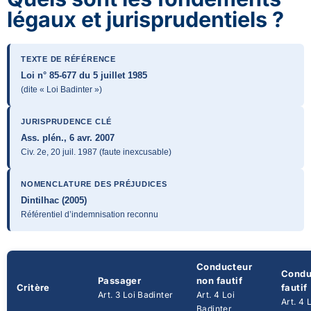
légaux et jurisprudentiels ?
TEXTE DE RÉFÉRENCE
Loi n° 85-677 du 5 juillet 1985
(dite « Loi Badinter »)
JURISPRUDENCE CLÉ
Ass. plén., 6 avr. 2007
Civ. 2e, 20 juil. 1987 (faute inexcusable)
NOMENCLATURE DES PRÉJUDICES
Dintilhac (2005)
Référentiel d’indemnisation reconnu
Conducteur
Condu
Passager
non fautif
Critère
fautif
Art. 3 Loi Badinter
Art. 4 Loi
Art. 4 
Badinter