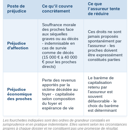
Ce que
Poste de
Ce qu'il couvre
l'assureur tente
préjudice
concrètement
de réduire
Souffrance morale
des proches face
Ces droits ne sont
aux séquelles
jamais proposés
graves ou au décès
spontanément par
Préjudice
- indemnisable en
l'assureur - les
d'affection
cas de survie
proches doivent
comme de décès
être expressément
(15 000 € à 40 000
constitués parties
€ pour les proches
directs)
Le barème de
Perte des revenus
capitalisation
apportés par la
retenu par
Préjudice
victime décédée au
l'assureur est
économique
foyer - capitalisée
souvent
des proches
selon composition
défavorable - le
du foyer et
choix du barème
espérance de vie
est déterminant
Les fourchettes indiquées sont des ordres de grandeur constatés en
jurisprudence et en pratique indemnitaire. Elles varient selon les circonstances
propres à chaque dossier et ne constituent pas une promesse de résultat.