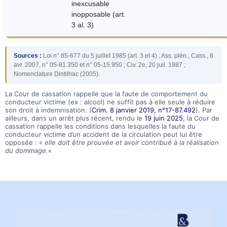
inexcusable
inopposable (art.
3 al. 3)
Sources :
Loi n° 85-677 du 5 juillet 1985 (art. 3 et 4) ; Ass. plén., Cass., 6
avr. 2007, n° 05-81.350 et n° 05-15.950 ; Civ. 2e, 20 juil. 1987 ;
Nomenclature Dintilhac (2005).
La Cour de cassation rappelle que la faute de comportement du
conducteur victime (ex : alcool) ne suffit pas à elle seule à réduire
son droit à indemnisation. (
Crim. 8 janvier 2019, n°17-87.492
). Par
ailleurs, dans un arrêt plus récent, rendu le
19 juin 2025
, la Cour de
cassation rappelle les conditions dans lesquelles la faute du
conducteur victime d’un accident de la circulation peut lui être
opposée : «
elle doit être prouvée et avoir contribué à la réalisation
du dommage.
«