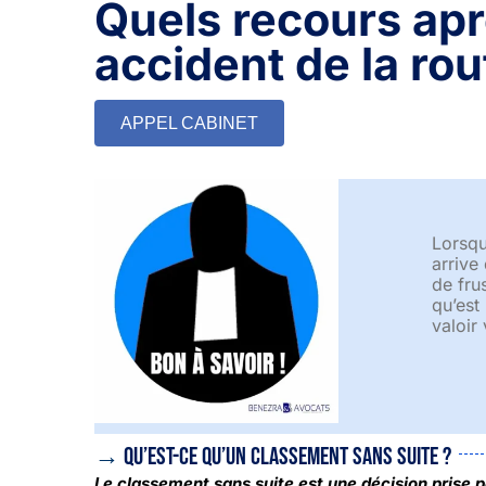
Quels recours apr
accident de la rou
APPEL CABINET
Lorsqu
arrive
de fru
qu’est
valoir 
→
Qu’est-ce qu’un classement sans suite ?
Le classement sans suite est une décision prise p