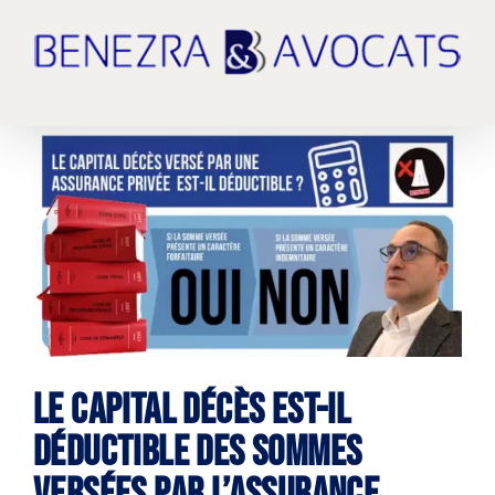
Passer
au
contenu
Voir
l'image
agrandie
Le capital décès est-il
déductible des sommes
versées par l’assurance