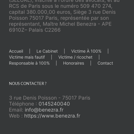
(SELURL), inscrite à l'ordre des avocats, et au
RCS de Paris sous le numéro 509 470 274,
capital 380.000,00 euros, Siège 3 rue Denis
Poisson 75017 Paris, représentée par son
représentant, Maître Michel Benezra - APE
6910Z– Palais C2266
Accueil
Le Cabinet
Victime À 100%
Victime mais fautif
Victime / ricochet
Responsable à 100%
Honoraires
Contact
NOUS CONTACTER ?
3 rue Denis Poisson - 75017 Paris
Téléphone :
0145240040
Email:
info@benezra.fr
Web :
https://www.benezra.fr