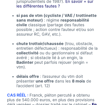
jurisprudentiels de 1987).
En savoir + sur
les différentes fautes ?
si pas de vtm (cycliste / VAE / trottinette
sans moteur)
: régime
responsabilité
civile
classique (partage des fautes
possible ; action contre l’auteur et/ou son
assureur RC, GAV, etc.).
chute trottoir/chaussée
(trou, obstacle,
entretien défectueux) : responsabilité de la
collectivité
ou du gestionnaire si défaut
avéré ; si obstacle lié à un engin, la
Badinter
peut parfois rejouer (engin =
vtm).
délais offre
: l’assureur du vtm doit
présenter
une offre
dans les
8 mois
de
l’accident (art. 12)
CAS RÉÉL :
Franck, piéton percuté a obtenu
plus de 540.000 euros, en plus des provisions
déjà versées – dossier traité par le cabinet –
En