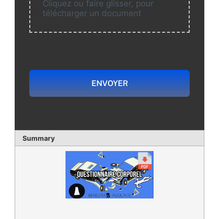
Cliquez ou faire glisser, pour
télécharger un document
ENVOYER
Summary