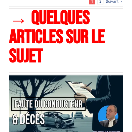
Suivant
1
2
→ QUELQUES
ARTICLES SUR LE
SUJET
Décès accidentel après une perte de
contrôle du véhicule : indemnisation par la
garantie du conducteur