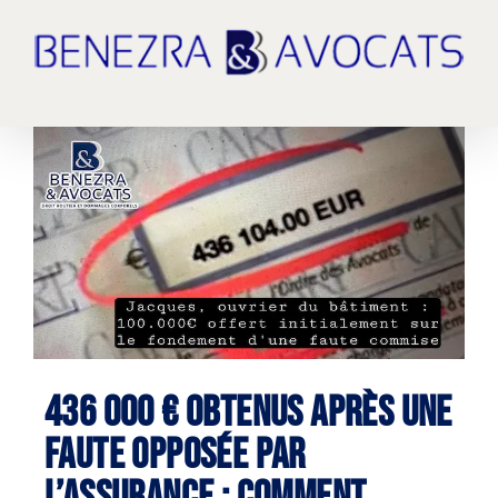
Passer
au
contenu
Voir
l'image
agrandie
436 000 € obtenus après une
faute opposée par
l’assurance : comment