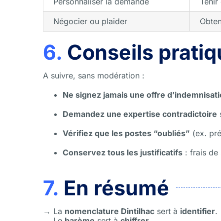
Personnaliser la demande
Tenir
Négocier ou plaider
Obten
6.
Conseils pratiq
A suivre, sans modération :
Ne signez jamais une offre d’indemnisat
Demandez une expertise contradictoire
s
Vérifiez que les postes “oubliés”
(ex. pré
Conservez tous les justificatifs
: frais de
7.
En résumé
→ La
nomenclature Dintilhac
sert à
identifier
.
→ Le
barème
sert à
chiffrer
.