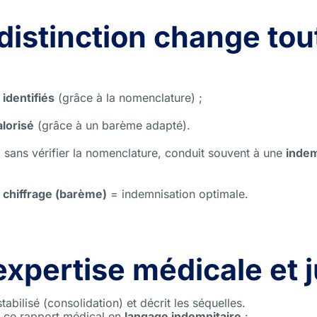
distinction change tout
 identifiés
(grâce à la nomenclature) ;
lorisé
(grâce à un barème adapté).
 sans vérifier la nomenclature, conduit souvent à une
indem
+ chiffrage (barème)
= indemnisation optimale.
’expertise médicale et 
tabilisé (consolidation) et décrit les séquelles.
e ce rapport médical en
langage indemnitaire
: