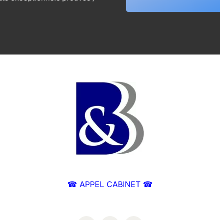
☎ APPEL CABINET ☎