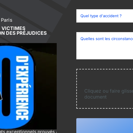
 Paris
 VICTIMES
ON DES PRÉJUDICES
Cliquez ou faire gliss
document
nnels prouvés / Négociations performantes / Actions en justi