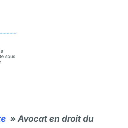
 a
te sous
e
te
» Avocat en droit du