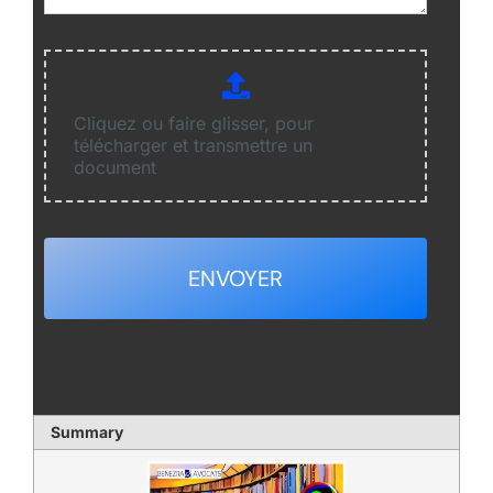
Cliquez ou faire glisser, pour
télécharger et transmettre un
document
ENVOYER
Summary