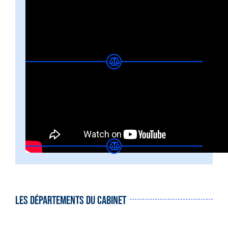
En savoir +
sur « les expertises » ? Consultez
notre BLOG en droit du dommage corporel,
cliquez ici
APPEL CABINET
LES DÉPARTEMENTS DU CABINET