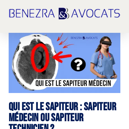
Passer
au
contenu
Voir
l'image
agrandie
Qui est le sapiteur : sapiteur
Médecin ou sapiteur
technicien ?