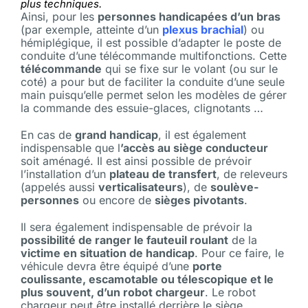
plus techniques.
Ainsi, pour les
personnes handicapées d’un bras
(par exemple, atteinte d’un
plexus brachial
) ou
hémiplégique, il est possible d’adapter le poste de
conduite d’une télécommande multifonctions. Cette
télécommande
qui se fixe sur le volant (ou sur le
coté) a pour but de faciliter la conduite d’une seule
main puisqu’elle permet selon les modèles de gérer
la commande des essuie-glaces, clignotants …
En cas de
grand handicap
, il est également
indispensable que l
’accès au siège conducteur
soit aménagé.
Il est ainsi possible de prévoir
l’installation d’un
plateau de transfert
, de releveurs
(appelés aussi
verticalisateurs
), de
soulève-
personnes
ou encore de
sièges pivotants
.
Il sera également indispensable de prévoir la
possibilité de ranger le fauteuil roulant
de la
victime en situation de handicap
.
Pour ce faire, le
véhicule devra être équipé d’une
porte
coulissante, escamotable ou télescopique et le
plus souvent, d’un robot chargeur
.
Le robot
chargeur peut être installé derrière le siège