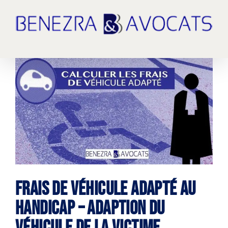
Passer
au
contenu
Voir
l'image
agrandie
FRAIS DE VÉHICULE ADAPTÉ AU
HANDICAP – adaption du
véhicule de la victime