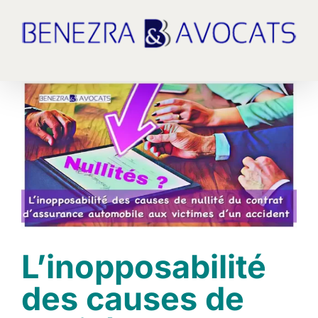
Passer
au
contenu
Voir
l'image
agrandie
L’inopposabilité
des causes de