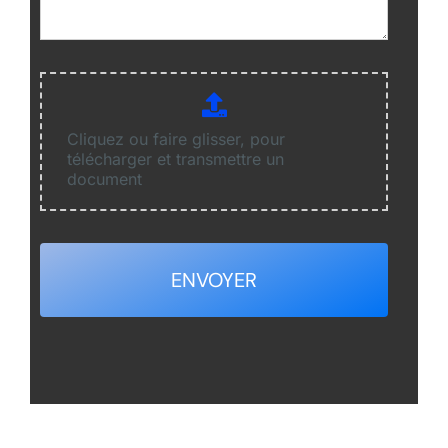
Cliquez ou faire glisser, pour
télécharger et transmettre un
document
ENVOYER