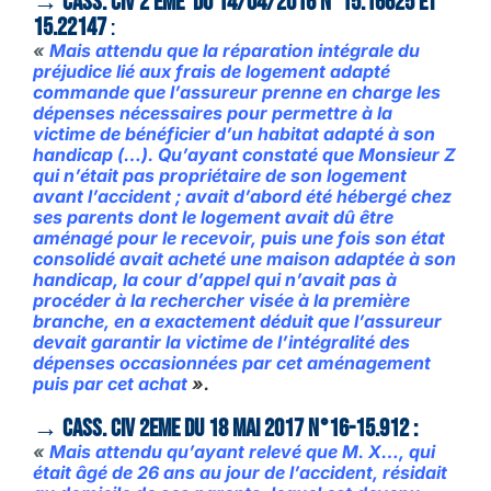
→ Cass. civ 2 ème du 14/04/2016 N°15.16625 et
15.22147
:
«
Mais attendu que la réparation intégrale du
préjudice lié aux frais de logement adapté
commande que l’assureur prenne en charge les
dépenses nécessaires pour permettre à la
victime de bénéficier d’un habitat adapté à son
handicap (…).
Qu’ayant constaté que Monsieur Z
qui n’était pas propriétaire de son logement
avant l’accident ; avait d’abord été hébergé chez
ses parents dont le logement avait dû être
aménagé pour le recevoir, puis une fois son état
consolidé avait acheté une maison adaptée à son
handicap, la cour d’appel qui n’avait pas à
procéder à la rechercher visée à la première
branche, en a exactement déduit que l’assureur
devait garantir la victime de l’intégralité des
dépenses occasionnées par cet aménagement
puis par cet achat
».
→ Cass. civ 2eme du 18 mai 2017 n°16-15.912 :
«
Mais attendu qu’ayant relevé que M. X…, qui
était âgé de 26 ans au jour de l’accident, résidait