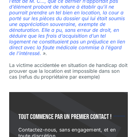
l’état de M. C…, que ce dernier n’apportait pas
d’élément probant de nature à établir qu’il ne
pourrait prendre un tel bien en location, la cour a
porté sur les pièces du dossier qui lui était soumis
une appréciation souveraine, exempte de
dénaturation. Elle a pu, sans erreur de droit, en
déduire que les frais d’acquisition d’un tel
logement ne constituaient pas un préjudice en lien
direct avec la faute médicale commise à l’égard
de l’intéressé.
».
La victime accidentée en situation de handicap doit
prouver que la location est impossible dans son
cas (refus du propriétaire par exemple)
Tout commence par un premier contact !
Contactez-nous, sans engagement, et en
toute discrétion