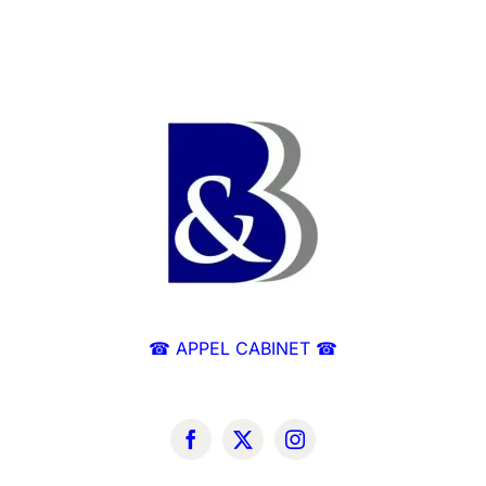
☎ APPEL CABINET ☎