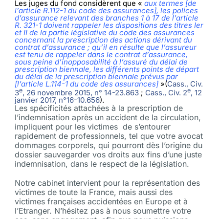
Les juges du fond considèrent que «
aux termes [de
l’article R.112-1 du code des assurances], les polices
d’assurance relevant des branches 1 à 17 de l’article
R. 321-1 doivent rappeler les dispositions des titres Ier
et II de la partie législative du code des assurances
concernant la prescription des actions dérivant du
contrat d’assurance ; qu’il en résulte que l’assureur
est tenu de rappeler dans le contrat d’assurance,
sous peine d’inopposabilité à l’assuré du délai de
prescription biennale, les différents points de départ
du délai de la prescription biennale prévus par
[
l’article L.114-1 du code des assurances]
»(
Cass., Civ.
e
e
3
, 26 novem­bre 2015, n° 14-23.863
;
Cass., Civ. 2
, 12
janvier 2017, n°16-10.656
).
Les spécificités attachées à la prescription de
l’indemnisation après un accident de la circulation,
impliquent pour les victimes de s’entourer
rapidement de professionnels, tel que votre avocat
dommages corporels, qui pourront dès l’origine du
dossier sauvegarder vos droits aux fins d’une juste
indemnisation, dans le respect de la législation.
Notre cabinet intervient pour la représentation des
victimes de toute la France, mais aussi des
victimes françaises accidentées en Europe et à
l’Etranger. N’hésitez pas à nous soumettre votre