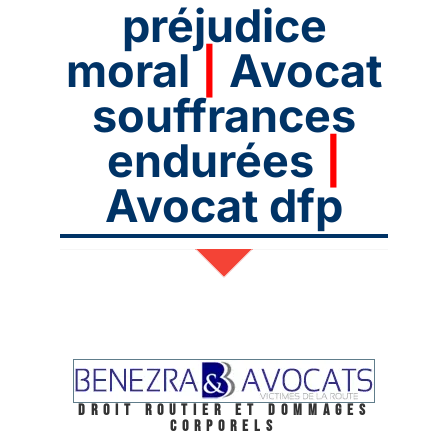
préjudice
moral
|
Avocat
souffrances
endurées
|
Avocat dfp
Droit routier et Dommages
corporels