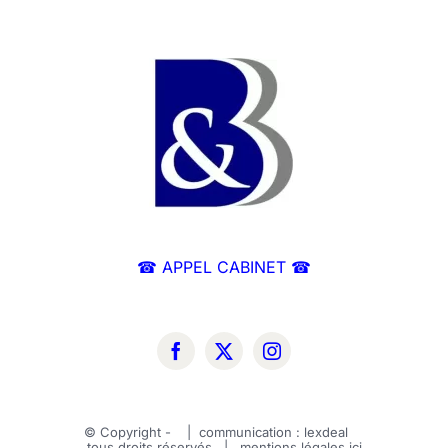
☎ APPEL CABINET ☎
© Copyright -
| communication :
lexdeal
tous droits réservés | mentions légales
ici