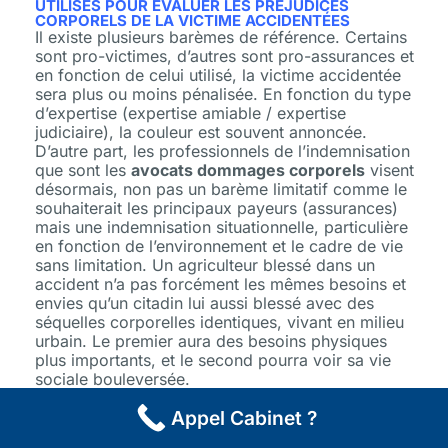
UTILISÉS POUR ÉVALUER LES PRÉJUDICES
CORPORELS DE LA VICTIME ACCIDENTÉES
Il existe plusieurs barèmes de référence. Certains
sont pro-victimes, d’autres sont pro-assurances et
en fonction de celui utilisé, la victime accidentée
sera plus ou moins pénalisée. En fonction du type
d’expertise (expertise amiable / expertise
judiciaire), la couleur est souvent annoncée.
D’autre part, les professionnels de l’indemnisation
que sont les
avocats dommages corporels
visent
désormais, non pas un barème limitatif comme le
souhaiterait les principaux payeurs (assurances)
mais une indemnisation situationnelle, particulière
en fonction de l’environnement et le cadre de vie
sans limitation. Un agriculteur blessé dans un
accident n’a pas forcément les mêmes besoins et
envies qu’un citadin lui aussi blessé avec des
séquelles corporelles identiques, vivant en milieu
urbain. Le premier aura des besoins physiques
plus importants, et le second pourra voir sa vie
sociale bouleversée.
Appel Cabinet ?
→ ATTENTION AUX FAUX BONS CONSEILS DE
VOTRE ASSURANCE
Comme toutes les sociétés, votre assurance va