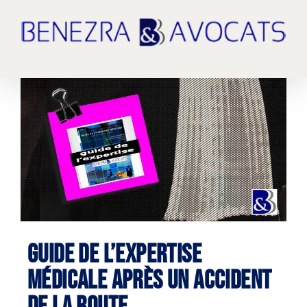
Passer
au
contenu
Voir
l'image
agrandie
GUIDE DE L’EXPERTISE
MÉDICALE APRÈS UN ACCIDENT
DE LA ROUTE